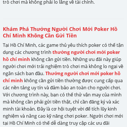
trò chơi mà không phải lo lắng về tài chính.
Khám Phá Thưởng Người Chơi Mới Poker Hồ
Chí Minh Không Cần Gửi Tiền
Tại Hồ Chí Minh, các game thủ yêu thích poker có thể tận
dụng các chương trình
thưởng người chơi mới poker
hồ chí minh
không cần gửi tiền. Những ưu đãi này giúp
người chơi mới trải nghiệm trò chơi mà không lo ngại về
ngân sách ban đầu.
Thưởng người chơi mới poker hồ
chí minh
không cần gửi tiền thường được cung cấp qua
các nền tảng uy tín và đảm bảo an toàn cho người chơi.
Với chương trình này, bạn có thể thử vận may của mình
mà không cần phải gửi tiền thật, chỉ cần đăng ký và xác
minh tài khoản. Đây là cơ hội tuyệt vời để tích lũy kinh
nghiệm và nâng cao kỹ năng chơi poker. Người chơi mới
tại Hồ Chí Minh có thể dễ dàng truy cập các ưu đãi