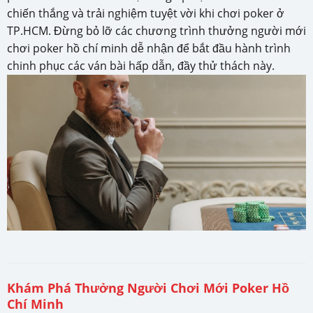
chiến thắng và trải nghiệm tuyệt vời khi chơi poker ở
TP.HCM. Đừng bỏ lỡ các chương trình thưởng người mới
chơi poker hồ chí minh dễ nhận để bắt đầu hành trình
chinh phục các ván bài hấp dẫn, đầy thử thách này.
Khám Phá Thưởng Người Chơi Mới Poker Hồ
Chí Minh