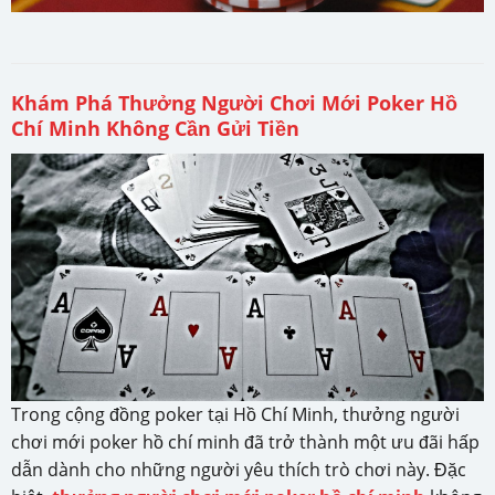
Khám Phá Thưởng Người Chơi Mới Poker Hồ
Chí Minh Không Cần Gửi Tiền
Trong cộng đồng poker tại Hồ Chí Minh, thưởng người
chơi mới poker hồ chí minh đã trở thành một ưu đãi hấp
dẫn dành cho những người yêu thích trò chơi này. Đặc