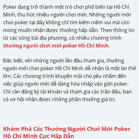
Poker đang trở thành một trò chơi phổ biến tại Hồ Chí
Minh, thu hút nhiều người chơi mới. Những người mới
chơi poker tại đây không chỉ tìm kiếm niềm vui mà còn
mong muốn nhận được thưởng hấp dẫn. Theo thông tin
từ các sòng bài địa phương, có nhiều chương trình
thưởng người chơi mới poker Hồ Chí Minh
.
Đặc biệt, với những người lần đầu tham gia, thưởng
người mới chơi poker Hồ Chí Minh dễ nhận là một lợi thế
lớn. Các chương trình khuyến mãi chủ yếu nhắm đến
việc giúp người mới dễ dàng hòa nhập vào giới poker.
Chỉ cần đăng ký tài khoản và tham gia các trận đấu, bạn
có cơ hội nhận được những phần thưởng giá trị.
Khám Phá Các Thưởng Người Chơi Mới Poker
Hồ Chí Minh Cực Hấp Dẫn